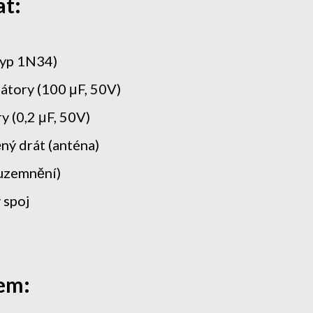
at:
typ 1N34)
átory (100 μF, 50V)
 (0,2 μF, 50V)
ný drát (anténa)
uzemnění)
 spoj
em: