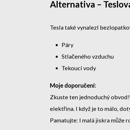
Alternativa – Teslov
Tesla také vynalezl bezlopatk
Páry
Stlačeného vzduchu
Tekoucí vody
Moje doporučení:
Zkuste ten jednoduchý obvod! J
elektřina. I když je to málo, do
Pamatujte: I malá jiskra může r