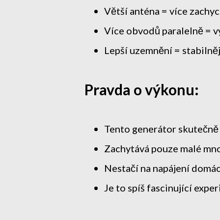
Větší anténa = více zachy
Více obvodů paralelně = v
Lepší uzemnění = stabilněj
Pravda o výkonu:
Tento generátor skutečně 
Zachytává pouze malé mno
Nestačí na napájení domá
Je to spíš fascinující expe