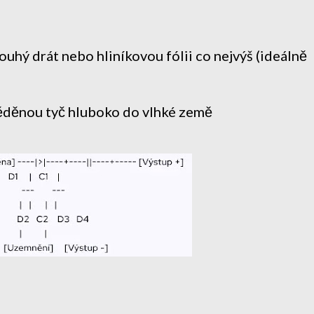
uhý drát nebo hliníkovou fólii co nejvýš (ideálně
děnou tyč hluboko do vlhké země