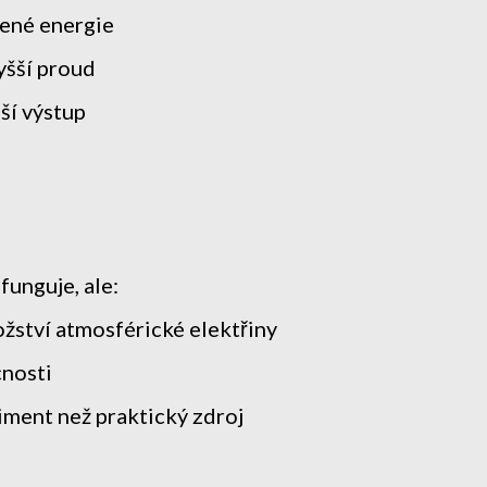
cené energie
yšší proud
ší výstup
funguje, ale:
žství atmosférické elektřiny
cnosti
riment než praktický zdroj