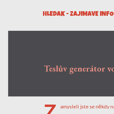
HLEDÁK - ZAJÍMAVÉ INF
Teslův generátor vo
Z
amysleli jste se někdy n