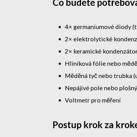
Co budete potřebov
4× germaniumové diody (
2× elektrolytické kondenz
2× keramické kondenzátory
Hliníková fólie nebo mědě
Měděná tyč nebo trubka (
Nepájivé pole nebo plošný
Voltmetr pro měření
Postup krok za krok