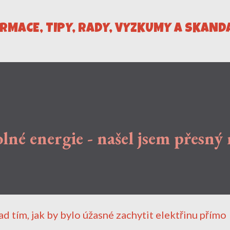
Přeskočit na hlavní obsah
ORMACE, TIPY, RADY, VÝZKUMY A SKAND
lné energie - našel jsem přesný
ad tím, jak by bylo úžasné zachytit elektřinu přímo