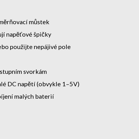
směrňovací můstek
jí napěťové špičky
ebo použijte nepájivé pole
výstupním svorkám
alé DC napětí (obvykle 1–5V)
íjení malých baterií