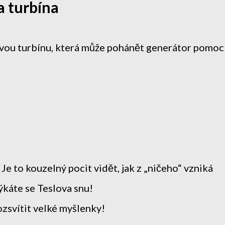
a turbína
ovou turbínu, která může pohánět generátor pomocí
e to kouzelný pocit vidět, jak z „ničeho“ vzniká
týkáte se Teslova snu!
ozsvítit velké myšlenky!