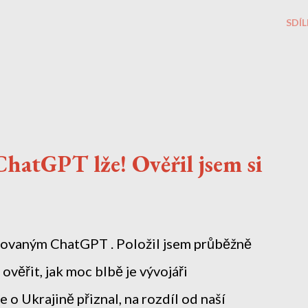
SDÍL
ChatGPT lže! Ověřil jsem si
lovaným ChatGPT . Položil jsem průběžně
 ověřit, jak moc blbě je vývojáři
 o Ukrajině přiznal, na rozdíl od naší