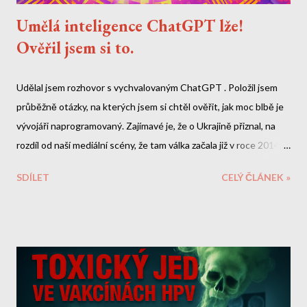
Umělá inteligence ChatGPT lže!
Ověřil jsem si to.
Udělal jsem rozhovor s vychvalovaným ChatGPT . Položil jsem
průběžně otázky, na kterých jsem si chtěl ověřit, jak moc blbě je
vývojáři naprogramovaný. Zajímavé je, že o Ukrajině přiznal, na
rozdíl od naší mediální scény, že tam válka začala již v roce 2014.
O Zelenskym by si ale měl doplnit data. A nebo lžou naše média?
SDÍLET
CELÝ ČLÁNEK »
Zde je celý přepis naší debaty. Mé otázky a reakce jsou tučně.
Jde o velmi dlouhý rozhovor, do kterého jsem zde doplnil i odkazy
na veřejně dostupné informace, které mi chatbot sdělil lživě.