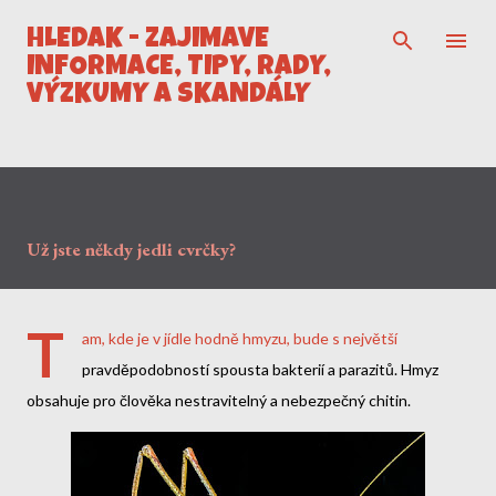
Přeskočit na hlavní obsah
HLEDÁK - ZAJÍMAVÉ
INFORMACE, TIPY, RADY,
VÝZKUMY A SKANDÁLY
Už jste někdy jedli cvrčky?
T
am, kde je v jídle hodně hmyzu, bude s největší
pravděpodobností spousta bakterií a parazitů. Hmyz
obsahuje pro člověka nestravitelný a nebezpečný chitin.