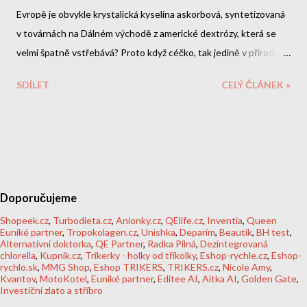
Evropě je obvykle krystalická kyselina askorbová, syntetizovaná
v továrnách na Dálném východě z americké dextrózy, která se
velmi špatně vstřebává? Proto když céčko, tak jedině v přírodní
levotočivé formě.
SDÍLET
CELÝ ČLÁNEK »
Doporučujeme
Shopeek.cz
,
Turbodieta.cz
,
Anionky.cz
,
QElife.cz
,
Inventia
,
Queen
Euniké partner
,
Tropokolagen.cz
,
Unishka
,
Deparim
,
Beautik
,
BH test
,
Alternativní doktorka
,
QE Partner
,
Radka Pilná
,
Dezintegrovaná
chlorella
,
Kupnik.cz
,
Trikerky - holky od tříkolky
,
Eshop-rychle.cz
,
Eshop-
rychlo.sk
,
MMG Shop
,
Eshop TRIKERS
,
TRIKERS.cz
,
Nicole Amy
,
Kvantov
,
MotoKotel
,
Euniké partner
,
Editee AI
,
Aitka AI
,
Golden Gate
,
Investiční zlato a stříbro