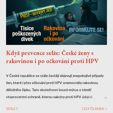
Když prevence selže: České ženy s
rakovinou i po očkování proti HPV
V České republice se stále častěji objevují znepokojivé případy
žen, které i přes očkování proti HPV onemocněly rakovinou
děložního čípku. Tato skutečnost bourá mýtus o téměř
stoprocentní ochraně, kterou vakcíny proti HPV údajně
poskytují. Co je ještě znepokojivější - v samotných vakcínách byly
SDÍLET
CELÝ ČLÁNEK »
objeveny toxické látky, které výrobci zatajili. Toxický koktejl ve