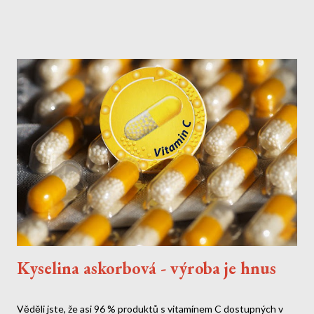
vakcínách Gardasil Objevení nervového jedu PMSF Nejnovější
vědecké studie odhalily šokující skutečnost: vakcíny Gardasil a
Gardasil 9 obsahují PMSF (fenylmethylsulfonylfluorid) - toxickou
látku známou také jako toluen. Tato chemikálie: Je klasifikována
jako nervové činidlo Byla používána v biologické válce Může
způsobit nevratné poškození nervového systému Není uvedena
v příbalovém letáku Jak se toxin...
Kyselina askorbová - výroba je hnus
Věděli jste, že asi 96 % produktů s vitamínem C dostupných v