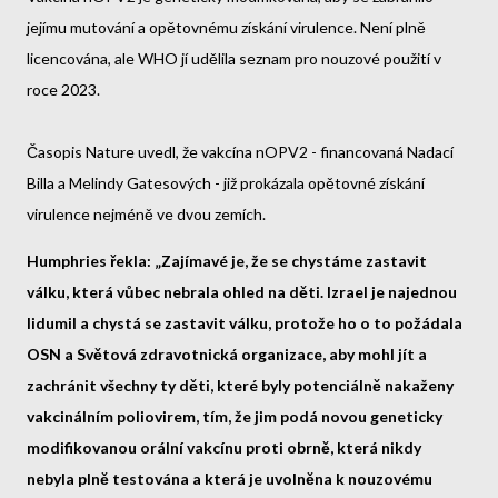
jejímu mutování a opětovnému získání virulence. Není plně
licencována, ale WHO jí udělila seznam pro nouzové použití v
roce 2023.
Časopis Nature uvedl, že vakcína nOPV2 - financovaná Nadací
Billa a Melindy Gatesových - již prokázala opětovné získání
virulence nejméně ve dvou zemích.
Humphries řekla: „Zajímavé je, že se chystáme zastavit
válku, která vůbec nebrala ohled na děti. Izrael je najednou
lidumil a chystá se zastavit válku, protože ho o to požádala
OSN a Světová zdravotnická organizace, aby mohl jít a
zachránit všechny ty děti, které byly potenciálně nakaženy
vakcinálním poliovirem, tím, že jim podá novou geneticky
modifikovanou orální vakcínu proti obrně, která nikdy
nebyla plně testována a která je uvolněna k nouzovému