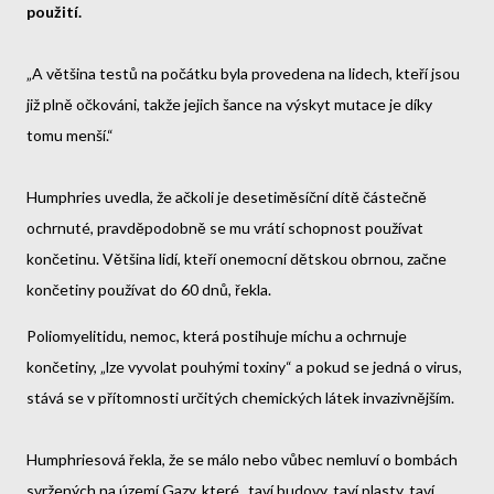
použití.
„A většina testů na počátku byla provedena na lidech, kteří jsou
již plně očkováni, takže jejich šance na výskyt mutace je díky
tomu menší.“
Humphries uvedla, že ačkoli je desetiměsíční dítě částečně
ochrnuté, pravděpodobně se mu vrátí schopnost používat
končetinu. Většina lidí, kteří onemocní dětskou obrnou, začne
končetiny používat do 60 dnů, řekla.
Poliomyelitidu, nemoc, která postihuje míchu a ochrnuje
končetiny, „lze vyvolat pouhými toxiny“ a pokud se jedná o virus,
stává se v přítomnosti určitých chemických látek invazivnějším.
Humphriesová řekla, že se málo nebo vůbec nemluví o bombách
svržených na území Gazy, které „taví budovy, taví plasty, taví