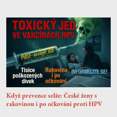
Jde o velmi dlouhý rozhovor, do kterého jsem zde doplnil i odkazy
na veřejně dostupné informace, které mi chatbot sdělil lživě.
Když prevence selže: České ženy s
rakovinou i po očkování proti HPV