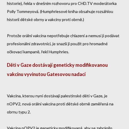
historie), řekla v dnešním rozhovoru pro CHD.TV moderátorka
Polly Tommeyová. (Humphriesové kniha obsahuje rozsáhlou
historii dětské obrny a vakcíny proti obrně.)
Protože orální vakcína nepotřebuje chlazení a nemusí ji podávat
profesionální zdravotníci, je snazší ji použít pro hromadné
očkovací kampaně, řekl Humphries.
Děti v Gaze dostávají geneticky modifikovanou
vakcínu vyvinutou Gatesovou nadací
Vakcína, kterou nyní dostávají palestinské děti v Gaze, je
nOPV2, nová orální vakcína proti dětské obrně zaměřená na
obrnu typu 2.
Vakcína nOPV2 je geneticky modifikovaná, aby se zabránilo