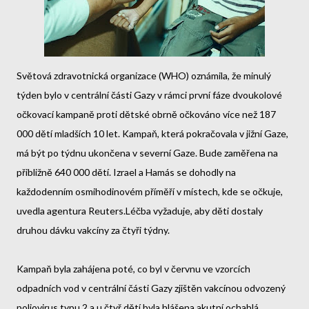
Světová zdravotnická organizace (WHO) oznámila, že minulý
týden bylo v centrální části Gazy v rámci první fáze dvoukolové
očkovací kampaně proti dětské obrně očkováno více než 187
000 dětí mladších 10 let. Kampaň, která pokračovala v jižní Gaze,
má být po týdnu ukončena v severní Gaze. Bude zaměřena na
přibližně 640 000 dětí. Izrael a Hamás se dohodly na
každodenním osmihodinovém příměří v místech, kde se očkuje,
uvedla agentura Reuters.
Léčba vyžaduje, aby děti dostaly
druhou dávku vakcíny za čtyři týdny.
Kampaň byla zahájena poté, co byl v červnu ve vzorcích
odpadních vod v centrální části Gazy zjištěn vakcínou odvozený
poliovirus typu 2 a u čtyř dětí byla hlášena akutní ochablá