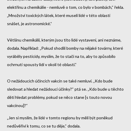
elektřinu a chemikálie - nemluvě o tom, co bylo v bombách,“ řekla.
„Množství toxických látek, které museli lidé v této oblasti
snášet, je astronomické.“
Většinu chemikálií, kterým jsou tito lidé vystaveni, ani neznáme,
dodala. Například: „Pokud shodili bomby na nějaké továrny, které
vyráběly pesticidy, myslím, že to stačí na to, aby to způsobilo
ochrnutí spousty lidí v okolí té oblasti.“
O nežádoucích účincích vakcín se také nemluví. „Kdo bude
sledovat a hledat nežádoucí účinky?“ ptá se. „Kdo bude u těchto
dětí hledat problémy, pokud se něco stane [s touto novou
vakcínou]?“
„Jen si myslím, že lidé v tomto regionu by měli být poněkud
nedůvěřiví k tomu, co se tu děje,“ dodala.