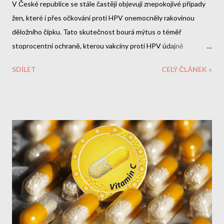
V České republice se stále častěji objevují znepokojivé případy
žen, které i přes očkování proti HPV onemocněly rakovinou
děložního čípku. Tato skutečnost bourá mýtus o téměř
stoprocentní ochraně, kterou vakcíny proti HPV údajně
poskytují. Co je ještě znepokojivější - v samotných vakcínách byly
SDÍLET
CELÝ ČLÁNEK »
objeveny toxické látky, které výrobci zatajili. Toxický koktejl ve
vakcínách Gardasil Objevení nervového jedu PMSF Nejnovější
vědecké studie odhalily šokující skutečnost: vakcíny Gardasil a
Gardasil 9 obsahují PMSF (fenylmethylsulfonylfluorid) - toxickou
látku známou také jako toluen. Tato chemikálie: Je klasifikována
jako nervové činidlo Byla používána v biologické válce Může
způsobit nevratné poškození nervového systému Není uvedena
v příbalovém letáku Jak se toxin...