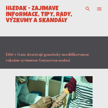
Přeskočit na hlavní obsah
HLEDÁK - ZAJÍMAVÉ
INFORMACE, TIPY, RADY,
VÝZKUMY A SKANDÁLY
Děti v Gaze dostávají geneticky modifikovanou
vakcínu vyvinutou Gatesovou nadací