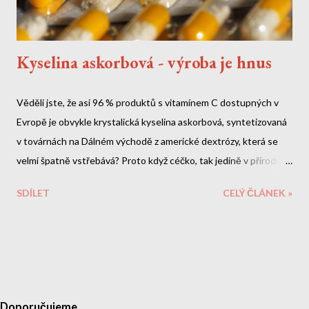
Kyselina askorbová - výroba je hnus
Věděli jste, že asi 96 % produktů s vitamínem C dostupných v
Evropě je obvykle krystalická kyselina askorbová, syntetizovaná
v továrnách na Dálném východě z americké dextrózy, která se
velmi špatně vstřebává? Proto když céčko, tak jedině v přírodní
levotočivé formě.
SDÍLET
CELÝ ČLÁNEK »
Doporučujeme