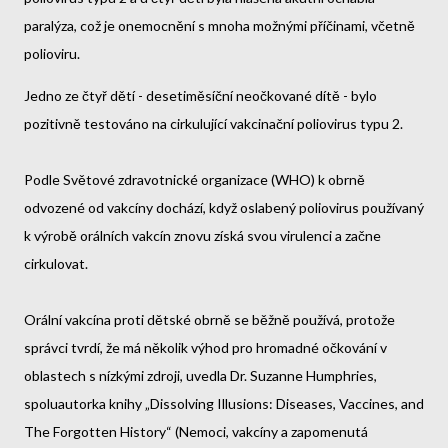
paralýza, což je onemocnění s mnoha možnými příčinami, včetně
polioviru.
Jedno ze čtyř dětí - desetiměsíční neočkované dítě - bylo
pozitivně testováno na cirkulující vakcinační poliovirus typu 2.
Podle Světové zdravotnické organizace (WHO) k obrně
odvozené od vakcíny dochází, když oslabený poliovirus používaný
k výrobě orálních vakcín znovu získá svou virulenci a začne
cirkulovat.
Orální vakcína proti dětské obrně se běžně používá, protože
správci tvrdí, že má několik výhod pro hromadné očkování v
oblastech s nízkými zdroji, uvedla Dr. Suzanne Humphries,
spoluautorka knihy „Dissolving Illusions: Diseases, Vaccines, and
The Forgotten History“ (Nemoci, vakcíny a zapomenutá