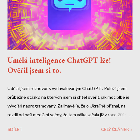
Umělá inteligence ChatGPT lže!
Ověřil jsem si to.
Udělal jsem rozhovor s vychvalovaným ChatGPT . Položil jsem
průběžně otázky, na kterých jsem si chtěl ověřit, jak moc blbě je
vývojáři naprogramovaný. Zajímavé je, že o Ukrajině přiznal, na
rozdíl od naší mediální scény, že tam válka začala již v roce 2014.
O Zelenskym by si ale měl doplnit data. A nebo lžou naše média?
SDÍLET
CELÝ ČLÁNEK »
Zde je celý přepis naší debaty. Mé otázky a reakce jsou tučně.