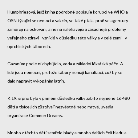
Humphriesová, jejíž kniha podrobně popisuje korupci ve WHO a
OSN týkající se nemocí a vakcín, se také ptala, proč se agentury
zaměřují na očkování, a ne na naléhavější a zásadnější problémy
veřejného zdraví - vzniklé v důsledku této války a v celé zemi - v
uprchlických táborech.
Gazanům podle ní chybí jídlo, voda a základní lékařská péče. A
lidé jsou nemocní, protože tábory nemají kanalizaci, což by se
dalo napravit vykopáním latrín.
K 19. srpnu bylo v přímém důsledku války zabito nejméně 16 480
dětí a tisíce jich zůstávají nezvěstné nebo mrtvé, uvedla
organizace Common Dreams.
Mnoho z těchto dětí zemřelo hlady a mnoho dalších čelí hladu a