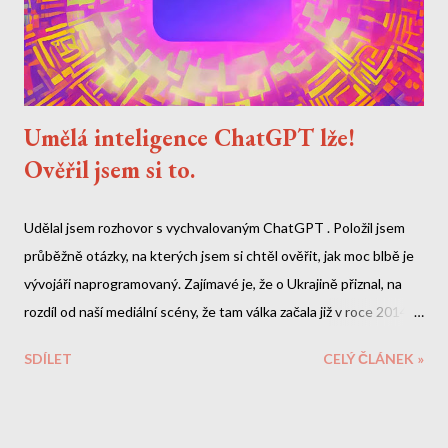
Umělá inteligence ChatGPT lže!
Ověřil jsem si to.
Udělal jsem rozhovor s vychvalovaným ChatGPT . Položil jsem
průběžně otázky, na kterých jsem si chtěl ověřit, jak moc blbě je
vývojáři naprogramovaný. Zajímavé je, že o Ukrajině přiznal, na
rozdíl od naší mediální scény, že tam válka začala již v roce 2014.
O Zelenskym by si ale měl doplnit data. A nebo lžou naše média?
SDÍLET
CELÝ ČLÁNEK »
Zde je celý přepis naší debaty. Mé otázky a reakce jsou tučně.
Jde o velmi dlouhý rozhovor, do kterého jsem zde doplnil i odkazy
na veřejně dostupné informace, které mi chatbot sdělil lživě.