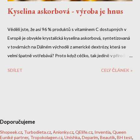
Kyselina askorbová - výroba je hnus
Věděli jste, že asi 96 % produktů s vitamínem C dostupných v
Evropě je obvykle krystalická kyselina askorbová, syntetizovaná
v továrnách na Dálném východě z americké dextrózy, která se
velmi špatně vstřebává? Proto když céčko, tak jedině v přírodní
levotočivé formě.
SDÍLET
CELÝ ČLÁNEK »
Doporučujeme
Shopeek.cz
,
Turbodieta.cz
,
Anionky.cz
,
QElife.cz
,
Inventia
,
Queen
Euniké partner
,
Tropokolagen.cz
,
Unishka
,
Deparim
,
Beautik
,
BH test
,