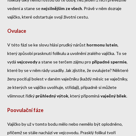
vedení a stane se
nejsilnějším ze všech
. Právě v něm dozraje
vajíčko, které odstartuje svoji životní cestu.
Ovulace
V této fázi se ke slovu hlásí prudký nárůst
hormonu lutein
,
který způsobí prasknutí folikulu a uvolnění zralého vajíčka. To se
vydá
vejcovody
a stane se terčem zájmu pro
případné spermie
,
které by se v něm rády usadily. Jak zjistíte, že ovulujete? Některé
ženy pociťují bolest v daném vaječníku (každý měsíc se vaječníky,
ze kterých se vajíčko uvolňuje, střídají), případně si můžete
všimnout řídký
průhledný výtok
, který připomíná
vaječný bílek
.
Poovulační fáze
Vajíčko by už v tomto bodu mělo nebo nemělo být oplodněno,
přičemž se stále nachází ve vejcovodu. Prasklý folikul tvoří