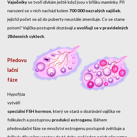
Vaječníky
se tvoří dívkám ještě když jsou v bříšku maminky. Při
narození se v nich nachází kolem
700 000 nezralých vajíček
,
jejichž počet se až do puberty neustále zmenšuje. Co se stane
potom? Vajíčka postupně dozrávají a
uvolňují se v pravidelných
28denních cyklech
.
Předovu
lační
fáze
Hypofýza
vytváří
speciální FSH hormon
, který se stará o dozrávání vajíčka ve
folikulech a postupnou
produkci estrogenu
. Během
předovulační fáze se množství estrogenu postupně zvětšuje a
folikuly díky němu rostou do té doby, než jeden z nich převezme