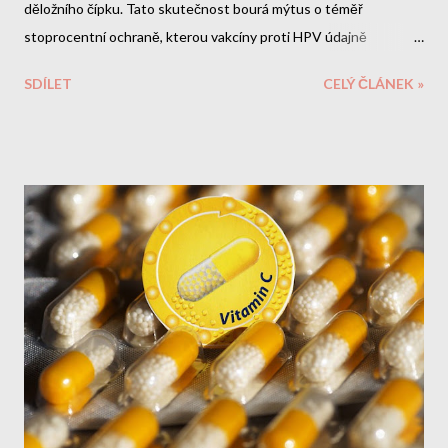
děložního čípku. Tato skutečnost bourá mýtus o téměř
stoprocentní ochraně, kterou vakcíny proti HPV údajně
poskytují. Co je ještě znepokojivější - v samotných vakcínách byly
SDÍLET
CELÝ ČLÁNEK »
objeveny toxické látky, které výrobci zatajili. Toxický koktejl ve
vakcínách Gardasil Objevení nervového jedu PMSF Nejnovější
vědecké studie odhalily šokující skutečnost: vakcíny Gardasil a
Gardasil 9 obsahují PMSF (fenylmethylsulfonylfluorid) - toxickou
látku známou také jako toluen. Tato chemikálie: Je klasifikována
jako nervové činidlo Byla používána v biologické válce Může
způsobit nevratné poškození nervového systému Není uvedena
v příbalovém letáku Jak se toxin...