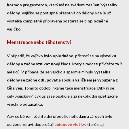
hormon progesteron
, který má na svědomí
zesílení výstelky
dělohy
. Vajíčko se postupně přesouvá do dělohy, kde je už
výstelka kompletně připravená postarat se o
oplodněné
vajíčko
.
Menstruace nebo těhotenství
V případě, že vajíčko
bylo oplodněno
, přichytí se na v
ýstelku
dělohy a začne vznikat nový život
, který s radostí přivítáte za 9
měsíců. V případě, že se vajíčko a spermie minuly,
výstelka
dělohy se začne odlupovat
a spolu
s vajíčkem je vypuzena z
těla ven
. Tomuto období říkáme také menstruace. Díky ní se
celý „vajíčkový” cyklus zase opakuje a za několik dní opět začne
všechno od začátku.
Aby se během těchto dní předešlo nehodám a zároveň bylo
udrženo zdraví, doporučuji
anionové vložky
, které mají