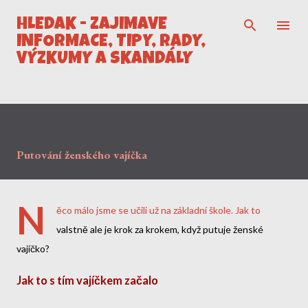
Přeskočit na hlavní obsah
HLEDÁK - ZAJÍMAVÉ
INFORMACE, TIPY, RADY,
VÝZKUMY A SKANDÁLY
Putování ženského vajíčka
N
ěco málo jsme se učili už na základní škole. Jak to
valstně ale je krok za krokem, když putuje ženské
vajíčko?
Jak to s tím vajíčkem začalo