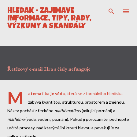
Přeskočit na hlavní obsah
HLEDÁK - ZAJÍMAVÉ
INFORMACE, TIPY, RADY,
VÝZKUMY A SKANDÁLY
Řetězový e-mail Hra s čísly nefunguje
M
atematika je věda
, která se z formálního hlediska
zabývá kvantitou, strukturou, prostorem a změnou.
Název pochází z řeckého
mathématikos
(milující poznání) a
mathéma
(věda, vědění, poznání). Pokud jí porozumíte, pochopíte
určité procesy, nad kterými jiní kroutí hlavou a považují je
za
velkou záhadu
.