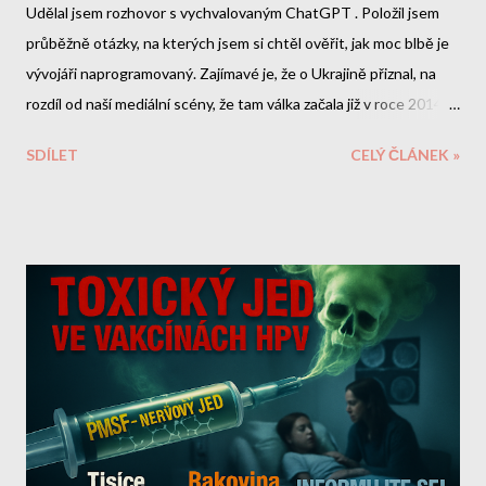
Udělal jsem rozhovor s vychvalovaným ChatGPT . Položil jsem
průběžně otázky, na kterých jsem si chtěl ověřit, jak moc blbě je
vývojáři naprogramovaný. Zajímavé je, že o Ukrajině přiznal, na
rozdíl od naší mediální scény, že tam válka začala již v roce 2014.
O Zelenskym by si ale měl doplnit data. A nebo lžou naše média?
SDÍLET
CELÝ ČLÁNEK »
Zde je celý přepis naší debaty. Mé otázky a reakce jsou tučně.
Jde o velmi dlouhý rozhovor, do kterého jsem zde doplnil i odkazy
na veřejně dostupné informace, které mi chatbot sdělil lživě.