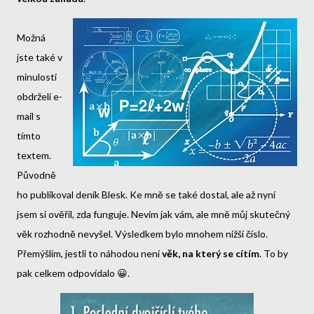
Možná
jste také v
minulosti
obdrželi e-
mail s
tímto
textem.
Původně
ho publikoval deník Blesk. Ke mně se také dostal, ale až nyní
jsem si ověřil, zda funguje. Nevím jak vám, ale mně můj skutečný
věk rozhodně nevyšel. Výsledkem bylo mnohem nižší číslo.
Přemýšlím, jestli to náhodou není
věk, na který se cítím
. To by
pak celkem odpovídalo 😀.