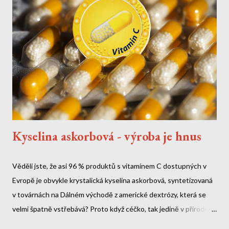
jako nervové činidlo Byla používána v biologické válce Může
způsobit nevratné poškození nervového systému Není uvedena
v příbalovém letáku Jak se toxin...
Kyselina askorbová - výroba je hnus
Věděli jste, že asi 96 % produktů s vitamínem C dostupných v
Evropě je obvykle krystalická kyselina askorbová, syntetizovaná
v továrnách na Dálném východě z americké dextrózy, která se
velmi špatně vstřebává? Proto když céčko, tak jedině v přírodní
levotočivé formě.