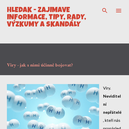
Přeskočit na hlavní obsah
HLEDÁK - ZAJÍMAVÉ
INFORMACE, TIPY, RADY,
VÝZKUMY A SKANDÁLY
Viry - jak s nimi účinně bojovat?
Viry.
Neviditel
ní
nepřátelé
, kteří nás
pronásled