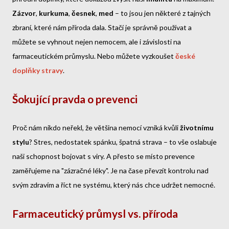
Zázvor
,
kurkuma
,
česnek
,
med
– to jsou jen některé z tajných
zbraní, které nám příroda dala. Stačí je správně používat a
můžete se vyhnout nejen nemocem, ale i závislosti na
farmaceutickém průmyslu. Nebo můžete vyzkoušet
české
doplňky stravy
.
Šokující pravda o prevenci
Proč nám nikdo neřekl, že většina nemocí vzniká kvůli
životnímu
stylu
? Stres, nedostatek spánku, špatná strava – to vše oslabuje
naši schopnost bojovat s viry. A přesto se místo prevence
zaměřujeme na "zázračné léky". Je na čase převzít kontrolu nad
svým zdravím a říct ne systému, který nás chce udržet nemocné.
Farmaceutický průmysl vs. příroda