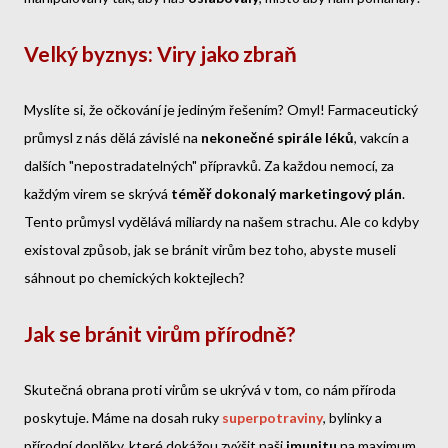
Velký byznys: Viry jako zbraň
Myslíte si, že očkování je jediným řešením? Omyl! Farmaceutický
průmysl z nás dělá závislé na
nekonečné spirále léků
, vakcín a
dalších "nepostradatelných" přípravků. Za každou nemocí, za
každým virem se skrývá
téměř dokonalý marketingový plán
.
Tento průmysl vydělává miliardy na našem strachu. Ale co kdyby
existoval způsob, jak se bránit virům bez toho, abyste museli
sáhnout po chemických koktejlech?
Jak se bránit virům přírodně?
Skutečná obrana proti virům se ukrývá v tom, co nám příroda
poskytuje. Máme na dosah ruky
superpotraviny
, bylinky a
přírodní doplňky, které dokážou zvýšit naši
imunitu
na maximum.