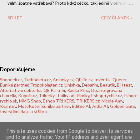
velmi špatně vstřebává? Proto když céčko, tak jedině v přírodní
levotočivé formě.
SDÍLET
CELÝ ČLÁNEK »
Doporučujeme
Shopeek.cz
,
Turbodieta.cz
,
Anionky.cz
,
QElife.cz
,
Inventia
,
Queen
Euniké partner
,
Tropokolagen.cz
,
Unishka
,
Deparim
,
Beautik
,
BH test
,
Alternativní doktorka
,
QE Partner
,
Radka Pilná
,
Dezintegrovaná
chlorella
,
Kupnik.cz
,
Trikerky - holky od tříkolky
,
Eshop-rychle.cz
,
Eshop-
rychlo.sk
,
MMG Shop
,
Eshop TRIKERS
,
TRIKERS.cz
,
Nicole Amy
,
Kvantov
,
MotoKotel
,
Euniké partner
,
Editee AI
,
Aitka AI
,
Golden Gate
,
Investiční zlato a stříbro
This site uses cookies from Google to deliver its services
and to analyze traffic. Your IP address and user-agent are