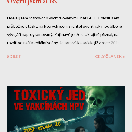
Ověřil jsem si to.
Udělal jsem rozhovor s vychvalovaným ChatGPT . Položil jsem
průběžně otázky, na kterých jsem si chtěl ověřit, jak moc blbě je
vývojáři naprogramovaný. Zajímavé je, že o Ukrajině přiznal, na
rozdíl od naší mediální scény, že tam válka začala již v roce 2014.
O Zelenskym by si ale měl doplnit data. A nebo lžou naše média?
SDÍLET
CELÝ ČLÁNEK »
Zde je celý přepis naší debaty. Mé otázky a reakce jsou tučně.
Jde o velmi dlouhý rozhovor, do kterého jsem zde doplnil i odkazy
na veřejně dostupné informace, které mi chatbot sdělil lživě.