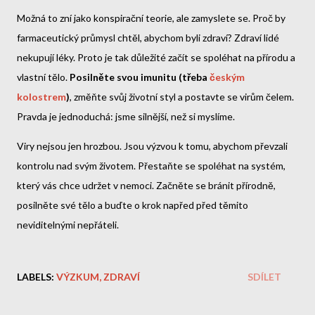
Možná to zní jako konspirační teorie, ale zamyslete se. Proč by
farmaceutický průmysl chtěl, abychom byli zdraví? Zdraví lidé
nekupují léky. Proto je tak důležité začít se spoléhat na přírodu a
vlastní tělo.
Posilněte svou imunitu (třeba
českým
kolostrem
)
, změňte svůj životní styl a postavte se virům čelem.
Pravda je jednoduchá: jsme silnější, než si myslíme.
Viry nejsou jen hrozbou. Jsou výzvou k tomu, abychom převzali
kontrolu nad svým životem. Přestaňte se spoléhat na systém,
který vás chce udržet v nemoci. Začněte se bránit přírodně,
posilněte své tělo a buďte o krok napřed před těmito
neviditelnými nepřáteli.
LABELS:
VÝZKUM
ZDRAVÍ
SDÍLET