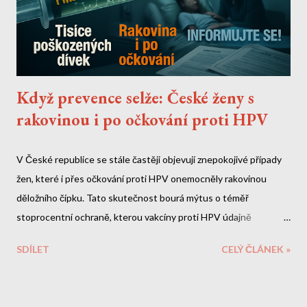
Když prevence selže: České ženy s
rakovinou i po očkování proti HPV
V České republice se stále častěji objevují znepokojivé případy
žen, které i přes očkování proti HPV onemocněly rakovinou
děložního čípku. Tato skutečnost bourá mýtus o téměř
stoprocentní ochraně, kterou vakcíny proti HPV údajně
poskytují. Co je ještě znepokojivější - v samotných vakcínách byly
SDÍLET
CELÝ ČLÁNEK »
objeveny toxické látky, které výrobci zatajili. Toxický koktejl ve
vakcínách Gardasil Objevení nervového jedu PMSF Nejnovější
vědecké studie odhalily šokující skutečnost: vakcíny Gardasil a