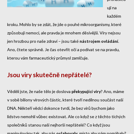
ují na
každém
kroku. Mohlo by se zdát, že jde o pouhé mikroorganismy, které
způsobují nemoci, ale pravda je mnohem děsivější. Viry nejsou
jen hrozbou pro naše zdraví – jsou také
nástrojem ovládání
.
Ano, čtete správně. Je čas otevřít oči a podívat se na pravdu,
kterou vám farmaceutický průmysl zamlčuje.
Jsou viry skutečně nepřátelé?
Věděli jste, že naše tělo je doslova
překypující viry
? Ano, máme
v sobě biliony virových částic, které tvoří nedílnou součást naší
DNA. Někteří vědci dokonce tvrdí, že bez virů bychom jako
lidstvo nemohli vůbec existovat. Ale co když se z těchto tichých
společníků stanou naši nejhorší nepřátelé? Co když jsou
manipulovány tak, aby nás
oslabovaly
, místo aby nám pomáhaly?