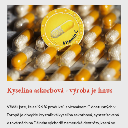
Gardasil 9 obsahují PMSF (fenylmethylsulfonylfluorid) - toxickou
látku známou také jako toluen. Tato chemikálie: Je klasifikována
jako nervové činidlo Byla používána v biologické válce Může
způsobit nevratné poškození nervového systému Není uvedena
v příbalovém letáku Jak se toxin...
Kyselina askorbová - výroba je hnus
Věděli jste, že asi 96 % produktů s vitamínem C dostupných v
Evropě je obvykle krystalická kyselina askorbová, syntetizovaná
v továrnách na Dálném východě z americké dextrózy, která se