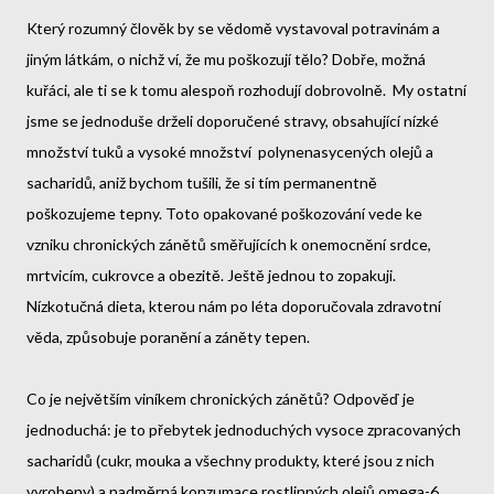
Který rozumný člověk by se vědomě vystavoval potravinám a
jiným látkám, o nichž ví, že mu poškozují tělo? Dobře, možná
kuřáci, ale ti se k tomu alespoň rozhodují dobrovolně. My ostatní
jsme se jednoduše drželi doporučené stravy, obsahující nízké
množství tuků a vysoké množství polynenasycených olejů a
sacharidů, aniž bychom tušili, že si tím permanentně
poškozujeme tepny. Toto opakované poškozování vede ke
vzniku chronických zánětů směřujících k onemocnění srdce,
mrtvicím, cukrovce a obezitě. Ještě jednou to zopakuji.
Nízkotučná dieta, kterou nám po léta doporučovala zdravotní
věda, způsobuje poranění a záněty tepen.
Co je největším viníkem chronických zánětů? Odpověď je
jednoduchá: je to přebytek jednoduchých vysoce zpracovaných
sacharidů (cukr, mouka a všechny produkty, které jsou z nich
vyrobeny) a nadměrná konzumace rostlinných olejů omega-6,