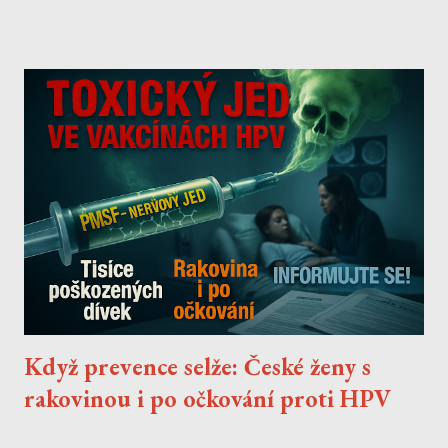
Jde o velmi dlouhý rozhovor, do kterého jsem zde doplnil i odkazy
na veřejně dostupné informace, které mi chatbot sdělil lživě.
Když prevence selže: České ženy s
rakovinou i po očkování proti HPV