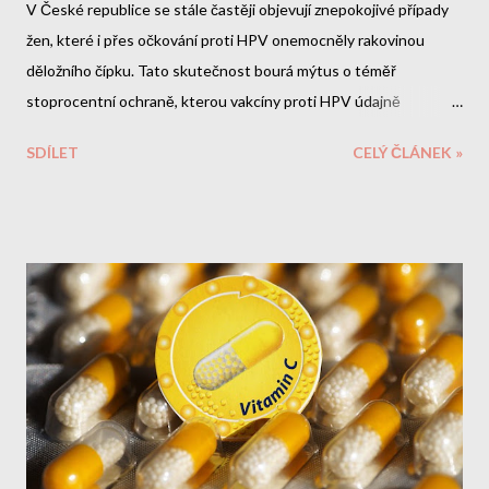
V České republice se stále častěji objevují znepokojivé případy
žen, které i přes očkování proti HPV onemocněly rakovinou
děložního čípku. Tato skutečnost bourá mýtus o téměř
stoprocentní ochraně, kterou vakcíny proti HPV údajně
poskytují. Co je ještě znepokojivější - v samotných vakcínách byly
SDÍLET
CELÝ ČLÁNEK »
objeveny toxické látky, které výrobci zatajili. Toxický koktejl ve
vakcínách Gardasil Objevení nervového jedu PMSF Nejnovější
vědecké studie odhalily šokující skutečnost: vakcíny Gardasil a
Gardasil 9 obsahují PMSF (fenylmethylsulfonylfluorid) - toxickou
látku známou také jako toluen. Tato chemikálie: Je klasifikována
jako nervové činidlo Byla používána v biologické válce Může
způsobit nevratné poškození nervového systému Není uvedena
v příbalovém letáku Jak se toxin...