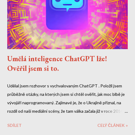
Umělá inteligence ChatGPT lže!
Ověřil jsem si to.
Udělal jsem rozhovor s vychvalovaným ChatGPT . Položil jsem
průběžně otázky, na kterých jsem si chtěl ověřit, jak moc blbě je
vývojáři naprogramovaný. Zajímavé je, že o Ukrajině přiznal, na
rozdíl od naší mediální scény, že tam válka začala již v roce 2014.
O Zelenskym by si ale měl doplnit data. A nebo lžou naše média?
SDÍLET
CELÝ ČLÁNEK »
Zde je celý přepis naší debaty. Mé otázky a reakce jsou tučně.