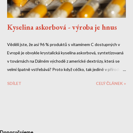
Kyselina askorbová - výroba je hnus
Věděli jste, že asi 96 % produktů s vitamínem C dostupných v
Evropě je obvykle krystalická kyselina askorbová, syntetizovaná
v továrnách na Dálném východě z americké dextrózy, která se
velmi špatně vstřebává? Proto když céčko, tak jedině v přírodní
levotočivé formě.
SDÍLET
CELÝ ČLÁNEK »
Doporučujeme