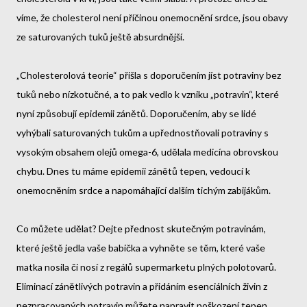
víme, že cholesterol není příčinou onemocnění srdce, jsou obavy
ze saturovaných tuků ještě absurdnější.
„Cholesterolová teorie“ přišla s doporučením jíst potraviny bez
tuků nebo nízkotučné, a to pak vedlo k vzniku „potravin“, které
nyní způsobují epidemii zánětů. Doporučením, aby se lidé
vyhýbali saturovaných tukům a upřednostňovali potraviny s
vysokým obsahem olejů omega-6, udělala medicína obrovskou
chybu. Dnes tu máme epidemii zánětů tepen, vedoucí k
onemocněním srdce a napomáhající dalším tichým zabijákům.
Co můžete udělat? Dejte přednost skutečným potravinám,
které ještě jedla vaše babička a vyhněte se těm, které vaše
matka nosila či nosí z regálů supermarketu plných polotovarů.
Eliminací zánětlivých potravin a přidáním esenciálních živin z
nezpracovaných potravin můžete napravit poškození tepen