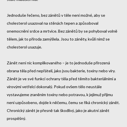
Jednoduše řečeno, bez zánětů v těle není možné, aby se
cholesterol usazoval na stěnách tepen a způsoboval
onemocnění srdce a mrtvice. Bez zánětů by se pohyboval volně
tělem, jak to příroda zamýšlela. Jsou to záněty, kvůli nimž se
cholesterol usazuje.
Zánět není nic komplikovaného – je to jednoduše přirozená
obrana těla před nepřáteli, jako jsou bakterie, toxiny nebo viry.
Zánět je ve své funkci ochrany těla před těmito bakteriálními a
virovými vetřelci dokonalý. Pokud ovšem tělo neustále
vystavujeme zraněním toxiny nebo potravou, k jejímuž příjmu
není uzpůsobeno, dojde k něčemu, čemu se říká chronický zánět.
Chronický zánět je přesně tak škodlivý, jako je akutní zánět
prospěšný.