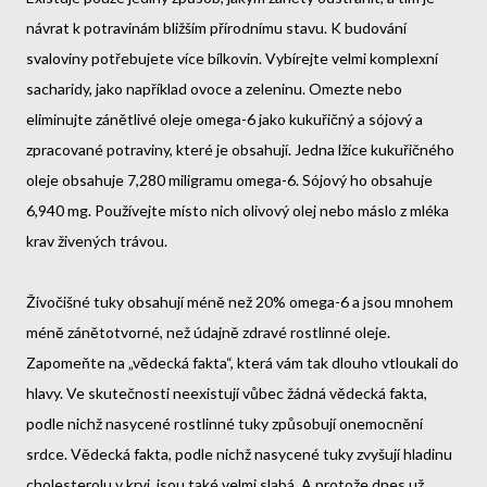
návrat k potravinám bližším přírodnímu stavu. K budování
svaloviny potřebujete více bílkovin. Vybírejte velmi komplexní
sacharidy, jako například ovoce a zeleninu. Omezte nebo
eliminujte zánětlivé oleje omega-6 jako kukuřičný a sójový a
zpracované potraviny, které je obsahují. Jedna lžíce kukuřičného
oleje obsahuje 7,280 miligramu omega-6. Sójový ho obsahuje
6,940 mg. Používejte místo nich olivový olej nebo máslo z mléka
krav živených trávou.
Živočišné tuky obsahují méně než 20% omega-6 a jsou mnohem
méně zánětotvorné, než údajně zdravé rostlinné oleje.
Zapomeňte na „vědecká fakta“, která vám tak dlouho vtloukali do
hlavy. Ve skutečnosti neexistují vůbec žádná vědecká fakta,
podle nichž nasycené rostlinné tuky způsobují onemocnění
srdce. Vědecká fakta, podle nichž nasycené tuky zvyšují hladinu
cholesterolu v krvi, jsou také velmi slabá. A protože dnes už