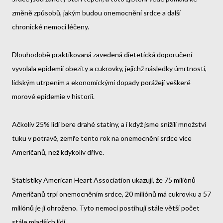
změně způsobů, jakým budou onemocnění srdce a další
chronické nemoci léčeny.
Dlouhodobě praktikovaná zavedená dietetická doporučení
vyvolala epidemii obezity a cukrovky, jejichž následky úmrtností,
lidským utrpením a ekonomickými dopady porážejí veškeré
morové epidemie v historii.
Ačkoliv 25% lidí bere drahé statiny, a i když jsme snížili množství
tuku v potravě, zemře tento rok na onemocnění srdce více
Američanů, než kdykoliv dříve.
Statistiky American Heart Association ukazují, že 75 miliónů
Američanů trpí onemocněním srdce, 20 miliónů má cukrovku a 57
miliónů je jí ohroženo. Tyto nemoci postihují stále větší počet
stále mladších lidí.