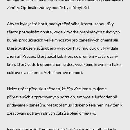
záněty. Optimální zdravý poměr by měl být 3:1.
Aby to bylo ještě horší, nadbytečná váha, kterou sebou díky
těmto potravinám nosíte, vede k tvorbě přeplněných tukových
buněk produkujících velké množství pro-zánětlivých chemikálií,
které poškození způsobená vysokou hladinou cukru v krvi dále
zhoršují. Proces, který začal koblihou, se promění v začarovaný
kruh, který vede k onemocnění srdce, vysokému krevnímu tlaku,
cukrovce a nakonec Alzheimerově nemoci.
Nelze utéct před skutečností, že čím více konzumujeme
připravených a zpracovaných potravin, tím více si každodenně
přidáváme k zánětům. Metabolizmus lidského těla není navržen k
zpracování potravin plných cukrů a olejů omega-6.
Existuje pouze jediný způsob, jakým záněty odstranit, a tím je