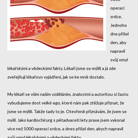
operací
srdce.
Jednoho
dne přišel
den, aby
napravil
svůj omyl
lékařskými a vědeckými fakty. Lékaři jsme se mýlili a já zde
zveřejňuji lékařovo vyjádření, jak se ke mně dostalo.
My lékaři se vším naším vzděláním, znalostmi a autoritou si často
vybudujeme dost velké ego, které nám pak ztěžuje přiznat, že
jsme se mýlili. Takže tady to je. Otevřeně přiznávám, že jsem se
mýlil. Jako kardiochirurg s pětadvaceti lety praxe jsem vykonal
více než 5000 operací srdce, a dnes přišel den, abych napravil
svůj omyl lékařskými a vědeckými fakty.