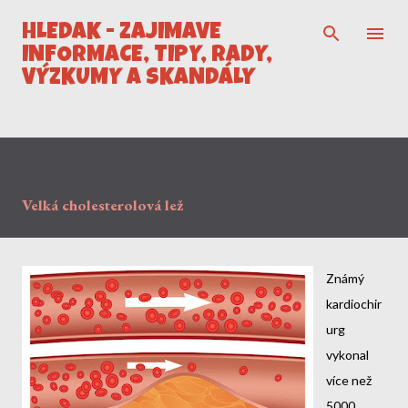
Přeskočit na hlavní obsah
HLEDÁK - ZAJÍMAVÉ
INFORMACE, TIPY, RADY,
VÝZKUMY A SKANDÁLY
Velká cholesterolová lež
Známý
kardiochir
urg
vykonal
více než
5000