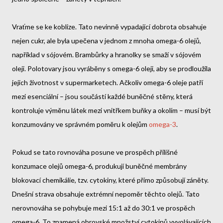
Vraťme se ke koblize. Tato nevinně vypadající dobrota obsahuje
nejen cukr, ale byla upečena v jednom z mnoha omega-6 olejů,
například v sójovém. Brambůrky a hranolky se smaží v sójovém
oleji. Polotovary jsou vyráběny s omega-6 oleji, aby se prodloužila
jejich životnost v supermarketech. Ačkoliv omega-6 oleje patří
mezi esenciální – jsou součástí každé buněčné stěny, která
kontroluje výměnu látek mezi vnitřkem buňky a okolím – musí být
konzumovány ve správném poměru k olejům
omega-3
.
Pokud se tato rovnováha posune ve prospěch přílišné
konzumace olejů omega-6, produkují buněčné membrány
blokovací chemikálie, tzv. cytokiny, které přímo způsobují záněty.
Dnešní strava obsahuje extrémní nepoměr těchto olejů. Tato
nerovnováha se pohybuje mezi 15:1 až do 30:1 ve prospěch
omega-6. To znamená obrovské množství cytokinů vyvolávajících