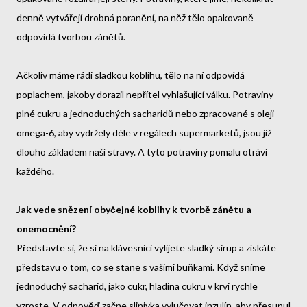
denně vytvářejí drobná poranění, na něž tělo opakovaně
odpovídá tvorbou zánětů.
Ačkoliv máme rádi sladkou koblihu, tělo na ní odpovídá
poplachem, jakoby dorazil nepřítel vyhlašující válku. Potraviny
plné cukru a jednoduchých sacharidů nebo zpracované s oleji
omega-6, aby vydržely déle v regálech supermarketů, jsou již
dlouho základem naší stravy. A tyto potraviny pomalu otráví
každého.
Jak vede snězení obyčejné koblihy k tvorbě zánětu a
onemocnění?
Představte si, že si na klávesnici vylijete sladký sirup a získáte
představu o tom, co se stane s vašimi buňkami. Když sníme
jednoduchý sacharid, jako cukr, hladina cukru v krvi rychle
vzroste. V odpověď začne slinivka vylučovat inzulín, aby přesunul