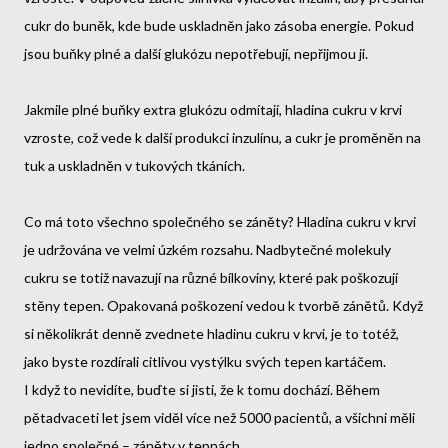
cukr do buněk, kde bude uskladněn jako zásoba energie. Pokud
jsou buňky plné a další glukózu nepotřebují, nepřijmou ji.
Jakmile plné buňky extra glukózu odmítají, hladina cukru v krvi
vzroste, což vede k další produkci inzulínu, a cukr je proměněn na
tuk a uskladněn v tukových tkáních.
Co má toto všechno společného se záněty? Hladina cukru v krvi
je udržována ve velmi úzkém rozsahu. Nadbytečné molekuly
cukru se totiž navazují na různé bílkoviny, které pak poškozují
stěny tepen. Opakovaná poškození vedou k tvorbě zánětů. Když
si několikrát denně zvednete hladinu cukru v krvi, je to totéž,
jako byste rozdírali citlivou vystýlku svých tepen kartáčem.
I když to nevidíte, buďte si jisti, že k tomu dochází. Během
pětadvaceti let jsem viděl více než 5000 pacientů, a všichni měli
jedno společné – záněty v tepnách.