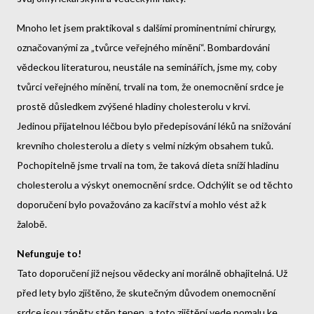
Mnoho let jsem praktikoval s dalšími prominentními chirurgy,
označovanými za „tvůrce veřejného mínění“. Bombardováni
vědeckou literaturou, neustále na seminářích, jsme my, coby
tvůrci veřejného mínění, trvali na tom, že onemocnění srdce je
prostě důsledkem zvýšené hladiny cholesterolu v krvi.
Jedinou přijatelnou léčbou bylo předepisování léků na snižování
krevního cholesterolu a diety s velmi nízkým obsahem tuků.
Pochopitelně jsme trvali na tom, že taková dieta sníží hladinu
cholesterolu a výskyt onemocnění srdce. Odchýlit se od těchto
doporučení bylo považováno za kacířství a mohlo vést až k
žalobě.
Nefunguje to!
Tato doporučení již nejsou vědecky ani morálně obhajitelná. Už
před lety bylo zjištěno, že skutečným důvodem onemocnění
srdce jsou záněty stěn tepen, a toto zjištění vede pomalu ke