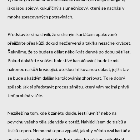
jako jsou sójový, kukuřičný a slunečnicový, které se nachází v
mnoha zpracovaných potravinách.
Představte si na chvíli, že si drsným kartáčem opakovaně
přejíždíte přes kůži, dokud nezčervená a takřka nezačne krvácet.
Řekněme, že to budete dělat několikrát denně po dobu pěti let.
Pokud dokážete snášet bolestivé kartáčování, budete mít
nakonec na kůži krvácející, oteklou infikovanou oblast, jejíž stav
se bude s každým dalším kartáčováním zhoršovat. To je dobrý
způsob, jak si představit proces zánětu, který vám možná právě
teď probíhá v těle.
Nezáleží na tom, kde k zánětu dojde, jestli uvnitř nebo na
povrchu vašeho těla, jde vždy o totéž. Nahlédl jsem do tisíců a
tisíců tepen. Nemocná tepna vypadá, jakoby někdo vzal kartáč a
opakovaně rozdíral její stěny. Potraviny, které jíme, několikrát