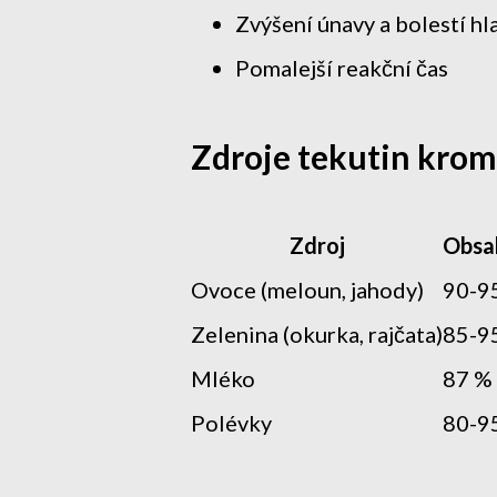
Zvýšení únavy a bolestí hl
Pomalejší reakční čas
Zdroje tekutin krom
Zdroj
Obsa
Ovoce (meloun, jahody)
90-9
Zelenina (okurka, rajčata)
85-9
Mléko
87 %
Polévky
80-9