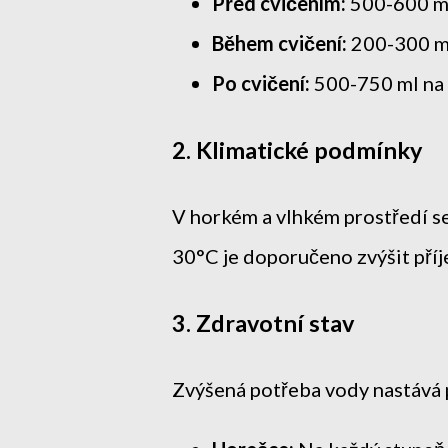
Před cvičením:
500-600 ml
Během cvičení:
200-300 ml
Po cvičení:
500-750 ml na 
2. Klimatické podmínky
V horkém a vlhkém prostředí se
30°C je doporučeno zvýšit příje
3. Zdravotní stav
Zvýšená potřeba vody nastává p