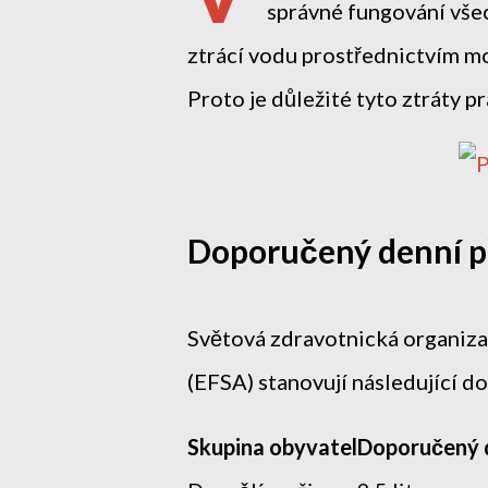
správné fungování vše
ztrácí vodu prostřednictvím mo
Proto je důležité tyto ztráty p
Doporučený denní př
Světová zdravotnická organiz
(EFSA) stanovují následující d
Skupina obyvatel
Doporučený d