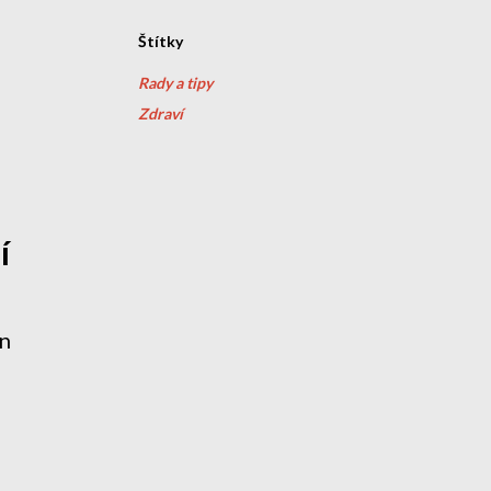
Štítky
Rady a tipy
Zdraví
í
in