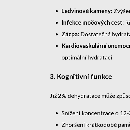
Ledvinové kameny:
Zvýšen
Infekce močových cest:
Ri
Zácpa:
Dostatečná hydratac
Kardiovaskulární onemocn
optimální hydrataci
3. Kognitivní funkce
Již 2% dehydratace může způso
Snížení koncentrace o 12
Zhoršení krátkodobé pam