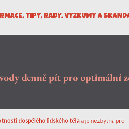
Přeskočit na hlavní obsah
ORMACE, TIPY, RADY, VÝZKUMY A SKAND
 vody denně pít pro optimální z
tnosti dospělého lidského těla
a je nezbytná pro