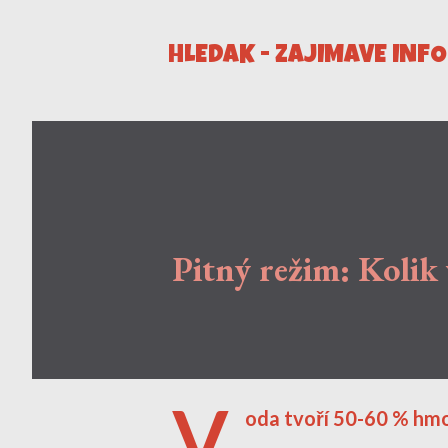
HLEDÁK - ZAJÍMAVÉ INF
Pitný režim: Kolik
V
oda tvoří 50-60 % hmo