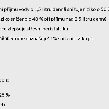
í příjmu vody o 1,5 litru denně snižuje riziko o 50
ziko sníženo o 48 % při příjmu nad 2,5 litru denně
e zlepšuje střevní peristaltiku
ění:
Studie naznačují 41% snížení rizika při
bit:
-25 %
ěti