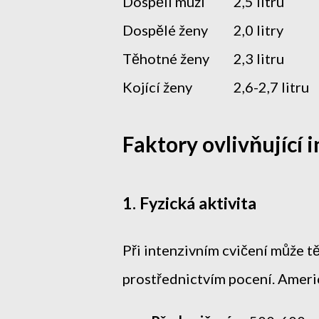
Dospělí muži
2,5 litru
Dospělé ženy
2,0 litry
Těhotné ženy
2,3 litru
Kojící ženy
2,6-2,7 litru
Faktory ovlivňující 
1. Fyzická aktivita
Při intenzivním cvičení může tě
prostřednictvím pocení. Ameri