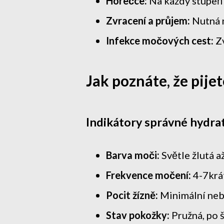
Horečce:
Na každý stupeň 
Zvracení a průjem:
Nutná n
Infekce močových cest:
Zv
Jak poznáte, že pije
Indikátory správné hydra
Barva moči:
Světle žlutá 
Frekvence močení:
4-7krá
Pocit žízně:
Minimální neb
Stav pokožky:
Pružná, po š