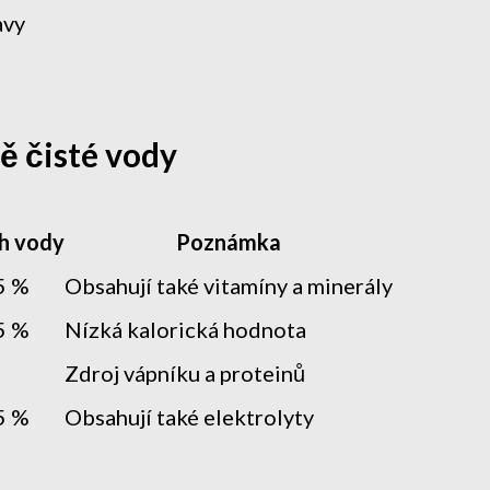
avy
ě čisté vody
h vody
Poznámka
5 %
Obsahují také vitamíny a minerály
5 %
Nízká kalorická hodnota
Zdroj vápníku a proteinů
5 %
Obsahují také elektrolyty