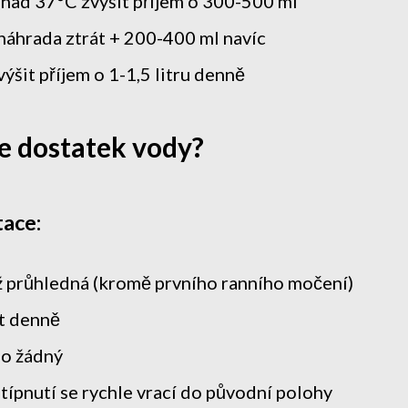
nad 37°C zvýšit příjem o 300-500 ml
áhrada ztrát + 200-400 ml navíc
ýšit příjem o 1-1,5 litru denně
te dostatek vody?
tace:
až průhledná (kromě prvního ranního močení)
t denně
o žádný
típnutí se rychle vrací do původní polohy