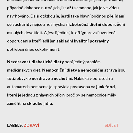
případně dokonce nutné jich jíst až tak mnoho, jak je ve videu
navrhováno. Další otázkou je, jestli také hlavní příčinou
přejídání
se sacharidy
nejsou nesmyslná
nízkotučná dietní doporučení
minulých desetiletí. A jestli jedinci, kteří ignorovali uvedená
doporučení a kteří jedli jen
základní kvalitní potraviny
,
potřebují dnes cokoliv měnit.
Nezdravost diabetické diety
není jediný problém
medicínských diet.
Nemocniční diety
a
nemocniční strava
jsou
totiž obvykle
nezdravé
a
nechutné
. Nabídka v bufetech a
automatech nemocnic je zpravidla postavena na
junk food
,
které je jednou z hlavních příčin, proč by se nemocnice měly
zaměřit na
skladbu jídla
.
LABELS:
ZDRAVÍ
SDÍLET