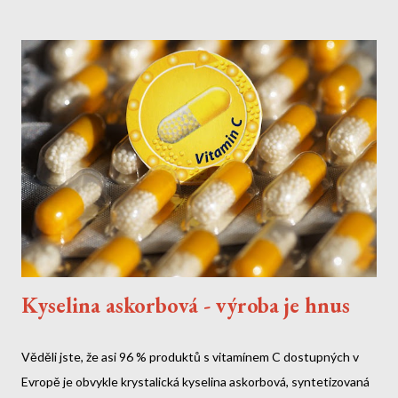
vědecké studie odhalily šokující skutečnost: vakcíny Gardasil a
Gardasil 9 obsahují PMSF (fenylmethylsulfonylfluorid) - toxickou
látku známou také jako toluen. Tato chemikálie: Je klasifikována
jako nervové činidlo Byla používána v biologické válce Může
způsobit nevratné poškození nervového systému Není uvedena
v příbalovém letáku Jak se toxin...
Kyselina askorbová - výroba je hnus
Věděli jste, že asi 96 % produktů s vitamínem C dostupných v
Evropě je obvykle krystalická kyselina askorbová, syntetizovaná