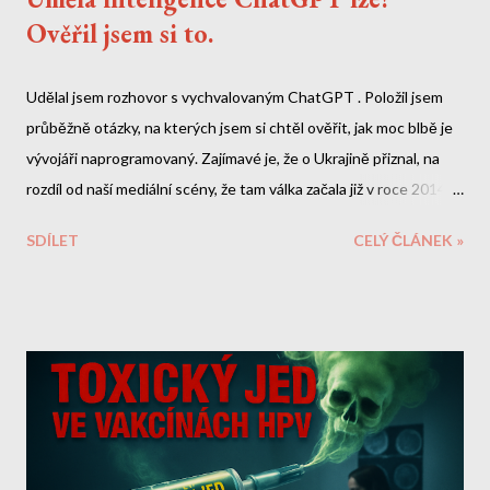
Ověřil jsem si to.
Udělal jsem rozhovor s vychvalovaným ChatGPT . Položil jsem
průběžně otázky, na kterých jsem si chtěl ověřit, jak moc blbě je
vývojáři naprogramovaný. Zajímavé je, že o Ukrajině přiznal, na
rozdíl od naší mediální scény, že tam válka začala již v roce 2014.
O Zelenskym by si ale měl doplnit data. A nebo lžou naše média?
SDÍLET
CELÝ ČLÁNEK »
Zde je celý přepis naší debaty. Mé otázky a reakce jsou tučně.
Jde o velmi dlouhý rozhovor, do kterého jsem zde doplnil i odkazy
na veřejně dostupné informace, které mi chatbot sdělil lživě.