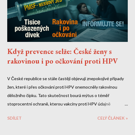
Když prevence selže: České ženy s
rakovinou i po očkování proti HPV
V České republice se stále častěji objevují znepokojivé případy
žen, které i přes očkování proti HPV onemocněly rakovinou
děložního čípku. Tato skutečnost bourá mýtus o téměř
stoprocentní ochraně, kterou vakcíny proti HPV údajně
poskytují. Co je ještě znepokojivější - v samotných vakcínách byly
SDÍLET
CELÝ ČLÁNEK »
objeveny toxické látky, které výrobci zatajili. Toxický koktejl ve
vakcínách Gardasil Objevení nervového jedu PMSF Nejnovější