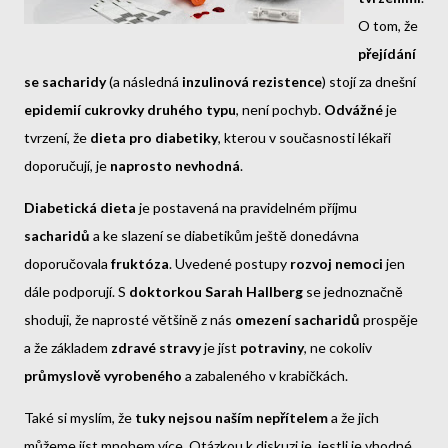
O tom, že
přejídání
se sacharidy
(a následná
inzulinová rezistence
) stojí za dnešní
epidemií cukrovky druhého typu
, není pochyb.
Odvážné
je
tvrzení, že
dieta pro diabetiky
, kterou v současnosti lékaři
doporučují, je
naprosto nevhodná
.
Diabetická dieta
je postavená na pravidelném příjmu
sacharidů
a ke slazení se diabetikům ještě donedávna
doporučovala
fruktóza
. Uvedené postupy
rozvoj nemoci
jen
dále podporují. S
doktorkou Sarah Hallberg
se jednoznačně
shoduji, že naprosté většině z nás
omezení sacharidů
prospěje
a že základem
zdravé stravy
je jíst
potraviny
, ne cokoliv
průmyslově vyrobeného
a zabaleného v krabičkách.
Také si myslím, že
tuky nejsou naším nepřítelem
a že jich
můžeme jíst mnohem více. Otázkou k diskuzi je, jestli je vhodné,