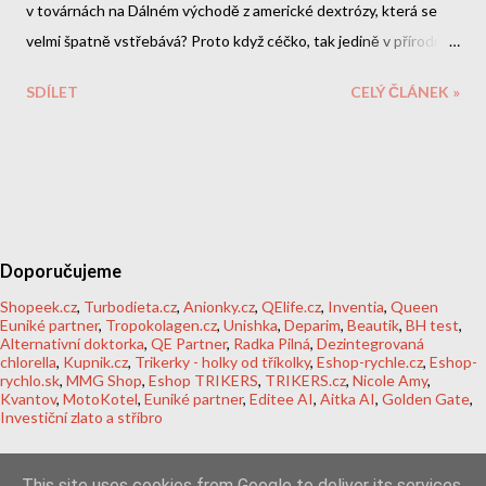
v továrnách na Dálném východě z americké dextrózy, která se
velmi špatně vstřebává? Proto když céčko, tak jedině v přírodní
levotočivé formě.
SDÍLET
CELÝ ČLÁNEK »
Doporučujeme
Shopeek.cz
,
Turbodieta.cz
,
Anionky.cz
,
QElife.cz
,
Inventia
,
Queen
Euniké partner
,
Tropokolagen.cz
,
Unishka
,
Deparim
,
Beautik
,
BH test
,
Alternativní doktorka
,
QE Partner
,
Radka Pilná
,
Dezintegrovaná
chlorella
,
Kupnik.cz
,
Trikerky - holky od tříkolky
,
Eshop-rychle.cz
,
Eshop-
rychlo.sk
,
MMG Shop
,
Eshop TRIKERS
,
TRIKERS.cz
,
Nicole Amy
,
Kvantov
,
MotoKotel
,
Euniké partner
,
Editee AI
,
Aitka AI
,
Golden Gate
,
Investiční zlato a stříbro
This site uses cookies from Google to deliver its services