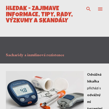
Přeskočit na hlavní obsah
HLEDÁK - ZAJÍMAVÉ
INFORMACE, TIPY, RADY,
VÝZKUMY A SKANDÁLY
Sacharidy a inzulinová rezistence
Odvážná
lékařka
přichází s
odvážný
mi
tvrzeními
.